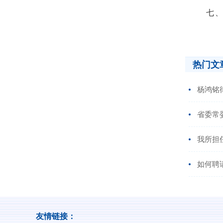
七、死
热门文
杨鸿铭
省委常
我所担
如何聘
友情链接：