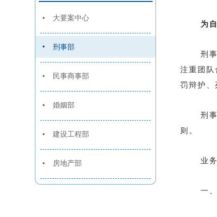
大要案中心
为自
刑事部
刑事部汇
注重团队
民事商事部
罚辩护、
婚姻部
刑事部部
则。
建设工程部
业务
房地产部
一、党